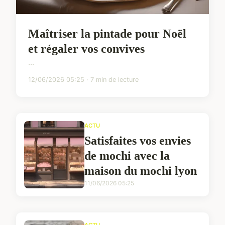
Maîtriser la pintade pour Noël
et régaler vos convives
...
12/06/2026 05:25 · 7 min de lecture
ACTU
Satisfaites vos envies
de mochi avec la
maison du mochi lyon
11/06/2026 05:25
ACTU