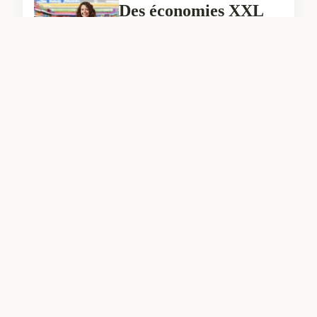
Des économies XXL
avec le catalogue Cora
gros volume
08/06/2026 16:48
ACTU
Optimiser la
congélation de la
rhubarbe pour la
cuisiner facilement
08/06/2026 16:38
ACTU
Location de machine à