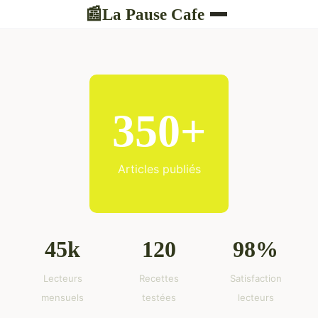
La Pause Cafe
📰
350+
Articles publiés
45k
120
98%
Lecteurs
Recettes
Satisfaction
mensuels
testées
lecteurs