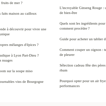
fruits de mer ?
L'incroyable Ginseng Rouge : un
de bien-être
 faits maison au cailloux
Quels sont les ingrédients pour 
comment procéder ?
onde à découvrir pour vivre une
 unique
Guide pour acheter un tablier de
opres mélanges d'épices ?
Comment couper un oignon : te
de pleurer
udique à Lyon Part-Dieu ?
es nuages
Sélection cadeau fête des père
rhum
zoom sur la soupe miso
Pourquoi opter pour un air frye
tournables vins de Bourgogne
performances