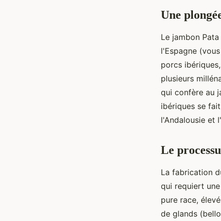
valentine
•
3 novembre 2023
•
2 min de lecture
Une plongé
Le jambon Pata 
l'Espagne (vous 
porcs ibériques
plusieurs millén
qui confère au 
ibériques se fai
l'Andalousie et 
Le processu
La fabrication 
qui requiert un
pure race, élevé
de glands (bello