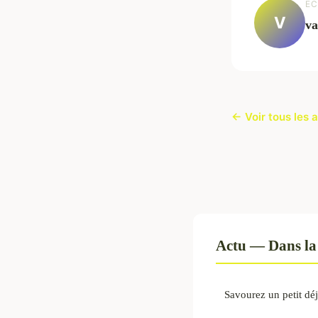
EC
V
va
← Voir tous les a
Actu — Dans la
Savourez un petit d