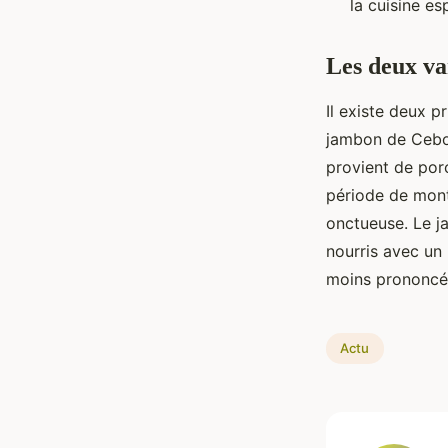
la cuisine es
Les deux va
Il existe deux p
jambon de Cebo 
provient de por
période de mont
onctueuse. Le j
nourris avec un
moins prononcée
Actu