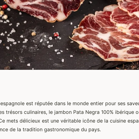
a 100% ibérique :
espagnole est réputée dans le monde entier pour ses saveu
ses trésors culinaires, le jambon Pata Negra 100% ibérique 
ronomie espagnole
Ce mets délicieux est une véritable icône de la cuisine espag
ence de la tradition gastronomique du pays.