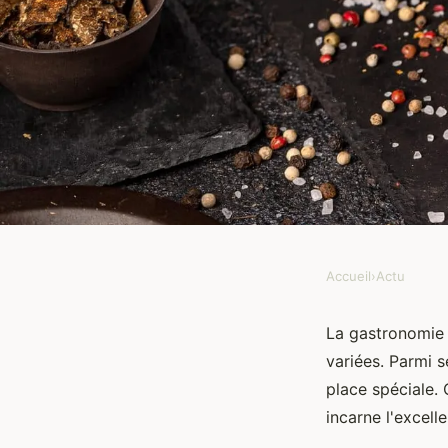
Accueil
›
Actu
ACTU
Le Jambon Pata Negr
La gastronomie 
variées. Parmi 
l'élégance de la gast
place spéciale. 
incarne l'excell