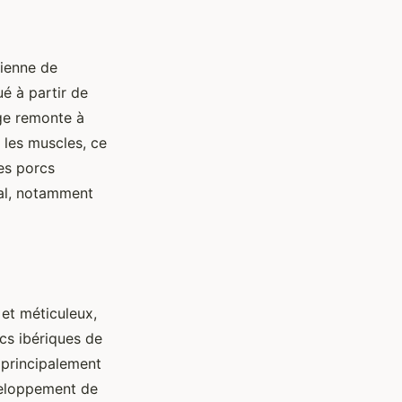
cienne de
qué à partir de
age remonte à
s les muscles, ce
es porcs
éal, notamment
et méticuleux,
cs ibériques de
t principalement
éveloppement de