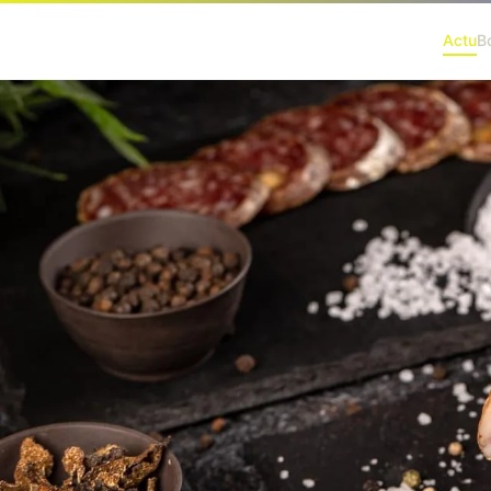
Actu
B