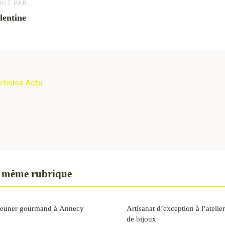
RIT PAR
lentine
rticles Actu
 même rubrique
éjeuner gourmand à Annecy
Artisanat d’exception à l’atelie
de bijoux