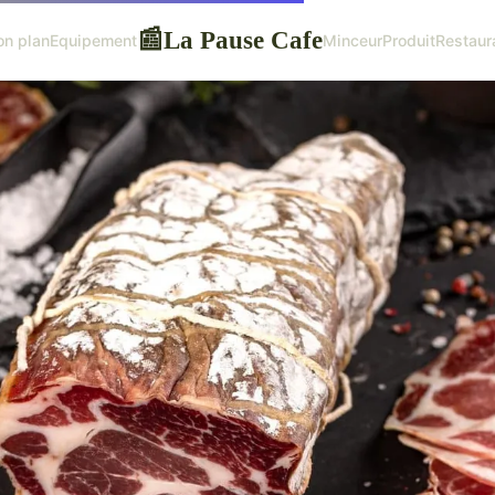
La Pause Cafe
📰
on plan
Equipement
Minceur
Produit
Restaur