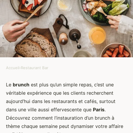
Accueil
›
Restaurant Bar
RESTAURANT BAR
Quels sont les avantages de
Le
brunch
est plus qu’un simple repas, c’est une
véritable expérience que les clients recherchent
proposer un brunch à thème
aujourd’hui dans les restaurants et cafés, surtout
chaque semaine dans votre
dans une ville aussi effervescente que
Paris
.
restaurant?
Découvrez comment l’instauration d’un brunch à
thème chaque semaine peut dynamiser votre affaire
valentine
•
25 avril 2024
•
5 min de lecture